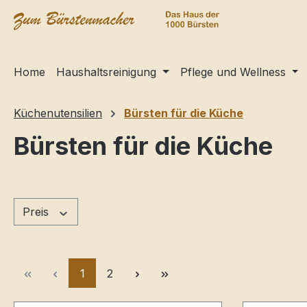
springen
Zur Hauptnavigation springen
Home
Haushaltsreinigung
Pflege und Wellness
Küchenutensilien
Bürsten für die Küche
Bürsten für die Küche
Preis
Seite
Seite
1
2